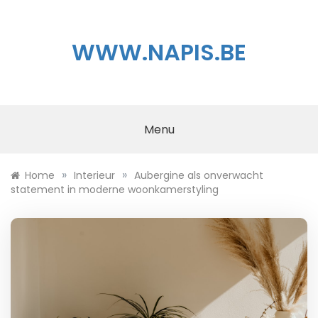
Skip
to
content
WWW.NAPIS.BE
Menu
»
»
Home
Interieur
Aubergine als onverwacht
statement in moderne woonkamerstyling