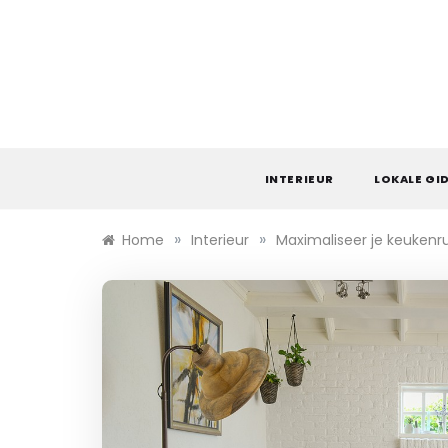
Skip
to
content
INTERIEUR
LOKALE GI
»
»
Home
Interieur
Maximaliseer je keukenru