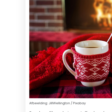
Afbeelding: JillWellington / Pixabay