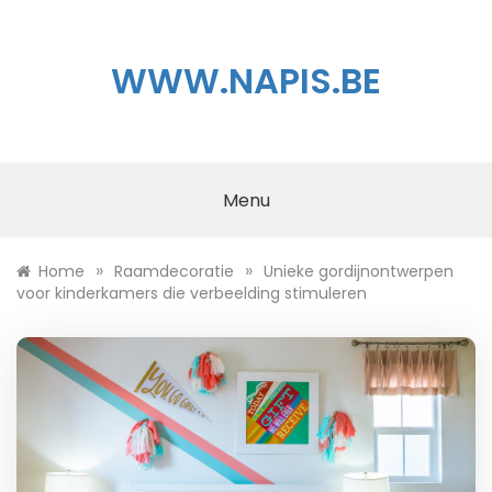
Skip
to
content
WWW.NAPIS.BE
Menu
»
»
Home
Raamdecoratie
Unieke gordijnontwerpen
voor kinderkamers die verbeelding stimuleren