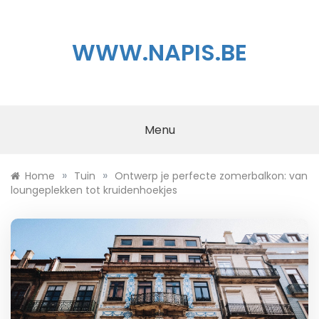
Skip
to
content
WWW.NAPIS.BE
Menu
»
»
Home
Tuin
Ontwerp je perfecte zomerbalkon: van
loungeplekken tot kruidenhoekjes