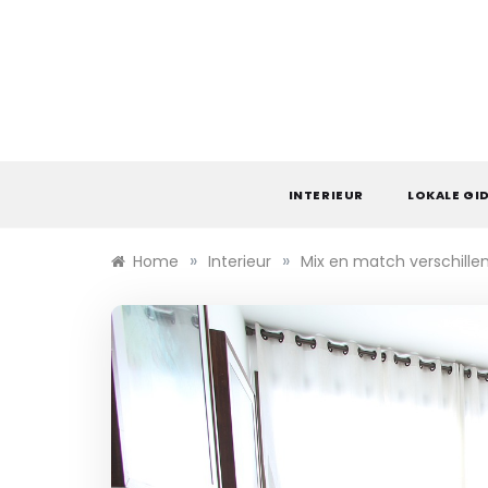
Skip
to
content
INTERIEUR
LOKALE GI
»
»
Home
Interieur
Mix en match verschille