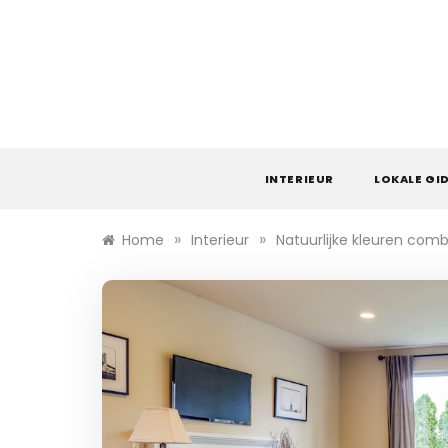
Skip
to
content
INTERIEUR
LOKALE GI
»
»
Home
Interieur
Natuurlijke kleuren co